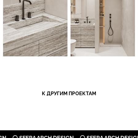
К ДРУГИМ ПРОЕКТАМ
 SFERA ARCH DESIGN
⚪ SFERA ARCH DESIGN
⚪ 