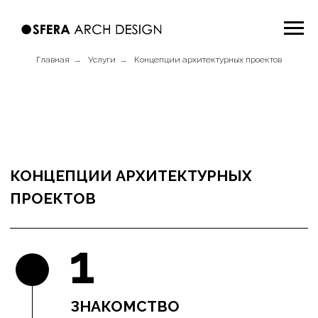
Главная
→
Услуги
→
Концепции архитектурных проектов
КОНЦЕПЦИИ АРХИТЕКТУРНЫХ
ПРОЕКТОВ
1
ЗНАКОМСТВО
В офлайн или онлайн формате знакомимся, обсуждаем ваши
цели и пожелания. Обговариваем условия сотрудничества и
заключаем договор.
2
ВЫЕЗД НА МЕСТО