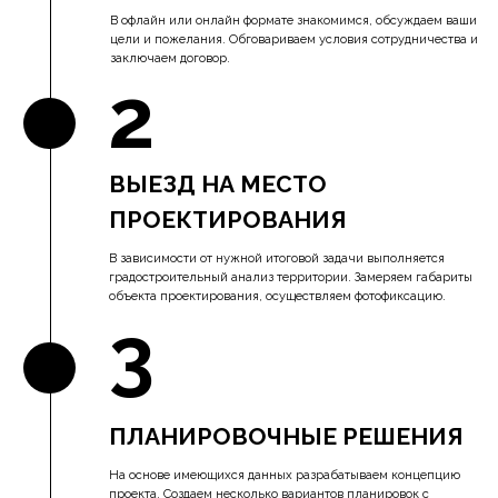
ПРОЕКТИРОВАНИЯ
В зависимости от нужной итоговой задачи выполняется
градостроительный анализ территории. Замеряем габариты
объекта проектирования, осуществляем фотофиксацию.
3
ПЛАНИРОВОЧНЫЕ РЕШЕНИЯ
На основе имеющихся данных разрабатываем концепцию
проекта. Создаем несколько вариантов планировок с
расстановкой мебели в соответствии с функциональным
наполнением. Создаем пользовательские сценарии.
Интегрируем проект в среду, в зависимости от объекта.
4
ВИЗУАЛИЗАЦИЯ
Разрабатываем 3D визуализацию проекта в соответствии с
Вашими пожеланиями и бюджетом
5