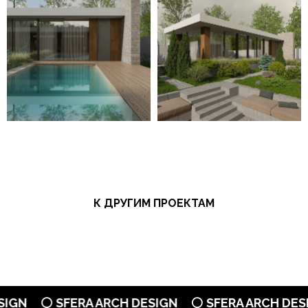
К ДРУГИМ ПРОЕКТАМ
N
⚪ SFERA ARCH DESIGN
⚪ SFERA ARCH DESIGN