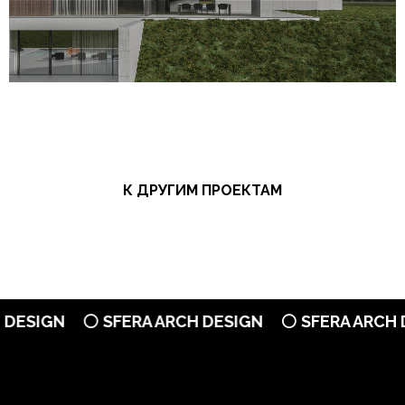
К ДРУГИМ ПРОЕКТАМ
SIGN
⚪ SFERA ARCH DESIGN
⚪ SFERA ARCH DES