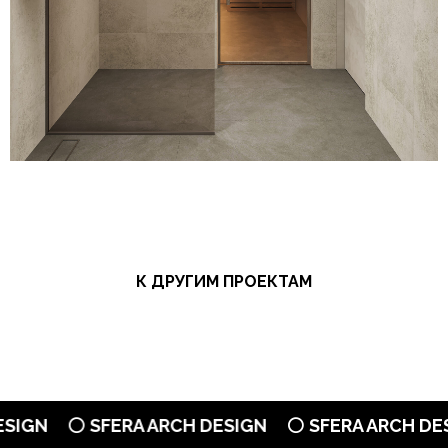
К ДРУГИМ ПРОЕКТАМ
⚪ SFERA ARCH DESIGN
⚪ SFERA ARCH DESIGN
⚪